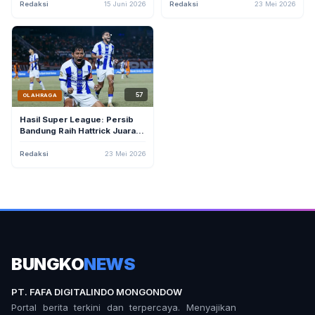
2026
Redaksi
15 Juni 2026
Redaksi
23 Mei 2026
57
OLAHRAGA
Hasil Super League: Persib
Bandung Raih Hattrick Juara,
Borneo FC Gigit Jari Meski
Bantai Malut United 7-1
Redaksi
23 Mei 2026
BUNGKO
NEWS
PT. FAFA DIGITALINDO MONGONDOW
Portal berita terkini dan terpercaya. Menyajikan