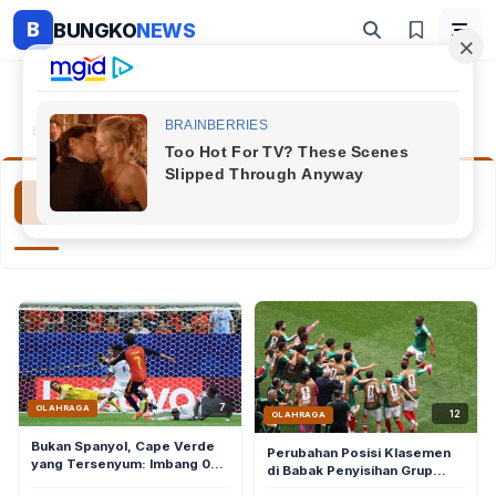
B
BUNGKO
NEWS
Beranda
Kategori
Olahraga
Olahraga
7 artikel
Diperbarui 16 Juni 2026
7
OLAHRAGA
12
OLAHRAGA
Bukan Spanyol, Cape Verde
Perubahan Posisi Klasemen
yang Tersenyum: Imbang 0-0
di Babak Penyisihan Grup
di Atlanta, Rekor Baru
Piala Dunia 2026: Meksiko