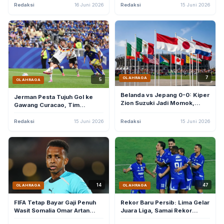
Tercipta
dan Korea Selatan Incar Tiket
Redaksi
16 Juni 2026
Redaksi
15 Juni 2026
ke 32 Besar
7
OLAHRAGA
5
OLAHRAGA
Belanda vs Jepang 0-0: Kiper
Jerman Pesta Tujuh Gol ke
Zion Suzuki Jadi Momok,
Gawang Curacao, Tim
Samurai Blue Curi Satu Poin
Debutan Piala Dunia Dihajar 7-
1
Redaksi
15 Juni 2026
Redaksi
15 Juni 2026
14
47
OLAHRAGA
OLAHRAGA
FIFA Tetap Bayar Gaji Penuh
Rekor Baru Persib: Lima Gelar
Wasit Somalia Omar Artan
Juara Liga, Samai Rekor
Meski Batal Pimpin Piala Dunia
Persipura Jayapura