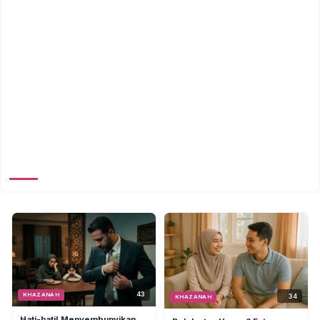
43
KHAZANAH
34
KHAZANAH
Hati-hati! Menyembunyikan