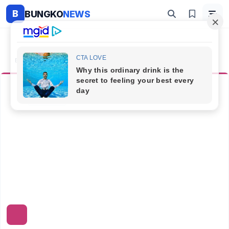
B
BUNGKO
NEWS
Beranda
Kategori
Khazanah
Khazanah
4 artikel
Diperbarui 9 Juli 2026