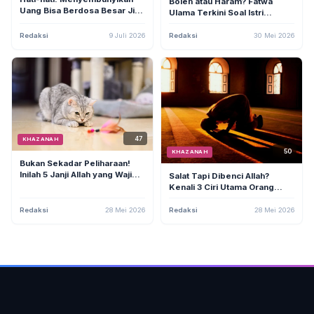
Boleh atau Haram? Fatwa
Uang Bisa Berdosa Besar Jika
Ulama Terkini Soal Istri
Suami Lalai pada Kewajiban
Menyandang Nama Belakang
Ini
Suami
Redaksi
9 Juli 2026
Redaksi
30 Mei 2026
47
KHAZANAH
50
KHAZANAH
Bukan Sekadar Peliharaan!
Inilah 5 Janji Allah yang Wajib
Salat Tapi Dibenci Allah?
Diketahui Umat Muslim
Kenali 3 Ciri Utama Orang
Pemelihara Kucing
Munafik dalam Salatnya
Redaksi
28 Mei 2026
Redaksi
28 Mei 2026