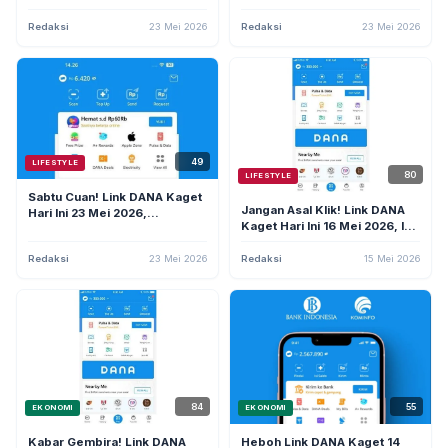
Klaim, dan Tips Hindari
Penipuan
Redaksi
23 Mei 2026
Redaksi
23 Mei 2026
49
LIFESTYLE
80
LIFESTYLE
Sabtu Cuan! Link DANA Kaget
Jangan Asal Klik! Link DANA
Hari Ini 23 Mei 2026,
Kaget Hari Ini 16 Mei 2026, Ini
Langsung Cair Rp75.000 ke
Mitos Klaim Saldo Cepat yang
Dompet Digital
Perlu Diketahui
Redaksi
23 Mei 2026
Redaksi
15 Mei 2026
84
55
EKONOMI
EKONOMI
Kabar Gembira! Link DANA
Heboh Link DANA Kaget 14