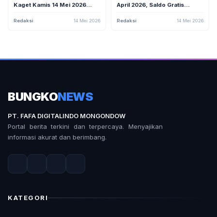
Kaget Kamis 14 Mei 2026
April 2026, Saldo Gratis
Bagi-bagi Saldo Gratis, Siapa
hingga Rp165.000 Jadi
Cepat Dia Dapat!
Rebutan Netizen
Redaksi
14 Mei 2026
Redaksi
14 Mei 2026
BUNGKO
NEWS
PT. FAFA DIGITALINDO MONGONDOW
Portal berita terkini dan terpercaya. Menyajikan
informasi akurat dan berimbang.
KATEGORI