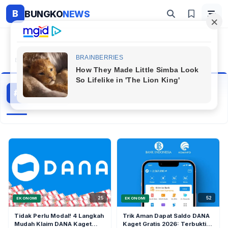
B
BUNGKO
NEWS
Beranda
#Kaget
Kaget
#
10 artikel
Topik Populer
25
52
EKONOMI
EKONOMI
Tidak Perlu Modal! 4 Langkah
Trik Aman Dapat Saldo DANA
Mudah Klaim DANA Kaget
Kaget Gratis 2026: Terbukti