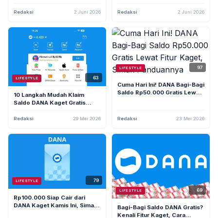
Gratis 2026 dengan Hasil Cair
Cair Cepat Tanpa Klik Link
Instan
Sembarangan
Redaksi
2 Juni 2026
Redaksi
2 Juni 2026
97
LIFESTYLE
63
LIFESTYLE
Cuma Hari Ini! DANA Bagi-Bagi
Saldo Rp50.000 Gratis Lewat
10 Langkah Mudah Klaim
Fitur Kaget, Simak
Saldo DANA Kaget Gratis
Panduannya
Tanpa Ribet (Terbukti
Berhasil)
Redaksi
29 Mei 2026
Redaksi
23 Mei 2026
79
LIFESTYLE
69
LIFESTYLE
Rp100.000 Siap Cair dari
DANA Kaget Kamis Ini, Simak
Bagi-Bagi Saldo DANA Gratis?
Cara Klaim Agar Sukses
Kenali Fitur Kaget, Cara