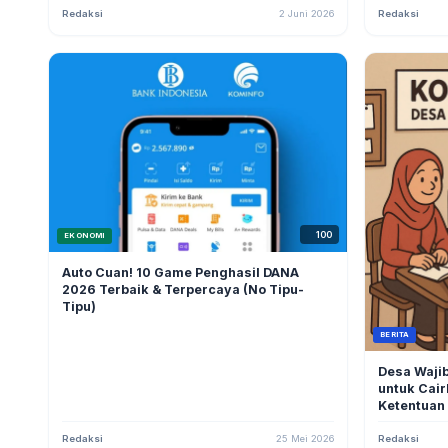
Redaksi
2 Juni 2026
Redaksi
100
EKONOMI
Auto Cuan! 10 Game Penghasil DANA
2026 Terbaik & Terpercaya (No Tipu-
Tipu)
BERITA
Desa Wajib
untuk Cair
Ketentuan
Redaksi
25 Mei 2026
Redaksi