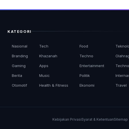
KATEGORI
Nasional
Tech
Food
Teknol
Branding
Khazanah
Techno
Olahra
Gaming
Apps
Entertainment
Techno
Berita
Music
Politik
Interna
Otomotif
Health & Fitness
Ekonomi
Travel
Kebijakan Privasi
Syarat & Ketentuan
Sitemap