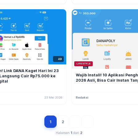
49
LIFESTYLE
! Link DANA Kaget Hari Ini 23
Wajib Install! 10 Aplikasi Peng
 Langsung Cair Rp75.000 ke
2026 Asli, Bisa Cair Instan Ta
ital
23 Mei 2026
Redaksi
1
2
Halaman
1
dari
2