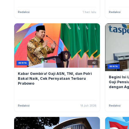
Redaksi
1 hari lalu
Redaksi
42
BERITA
BERITA
Kabar Gembira! Gaji ASN, TNI, dan Polri
Begini Isi
Bakal Naik, Cek Pernyataan Terbaru
Gaji Pensi
Prabowo
dengan Ag
Redaksi
14 Juli 2026
Redaksi