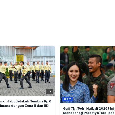
8
BERITA
am di Jabodetabek Tembus Rp 6
imana dengan Zona II dan III?
Gaji TNI/Polri Naik di 2026? Ini
Mensesneg Prasetyo Hadi soa