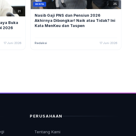
25
BERITA
21
Nasib Gaji PNS dan Pensiun 2026
Akhirnya Dibongkar! Naik atau Tidak? Ini
aya Buka
Kata MenKeu dan Taspen
SN 2026
17 Juni 2026
Redaksi
17 Juni 2026
PERUSAHAAN
ogi
Tentang Kami