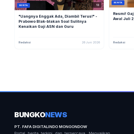
BERITA
13
BERITA
Resmi! Gaj
"Uangnya Enggak Ada, Diambil Terus!" -
Awal Juli
Prabowo Blak-blakan Soal Sulitnya
Kenaikan Gaji ASN dan Guru
Redaksi
26 Juni 2026
Redaksi
BUNGKO
NEWS
PT. FAFA DIGITALINDO MONGONDOW
Portal berita terkini dan terpercaya. Menyajikan