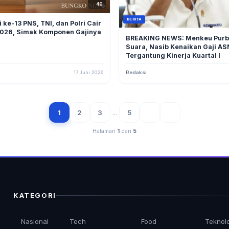
46
BERITA
i ke-13 PNS, TNI, dan Polri Cair
 2026, Simak Komponen Gajinya
BREAKING NEWS: Menkeu Purb
Suara, Nasib Kenaikan Gaji A
Tergantung Kinerja Kuartal I
17 Juni 2026
Redaksi
1
2
3
...
5
Halaman
1
dari
5
KATEGORI
Nasional
Tech
Food
Teknol